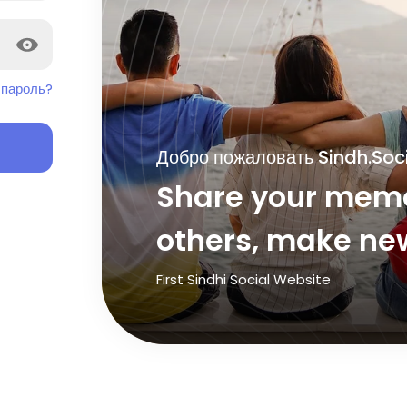
 пароль?
Добро пожаловать Sindh.Soc
Share your memo
others, make new
First Sindhi Social Website