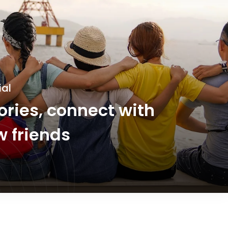
ial
ries, connect with
 friends