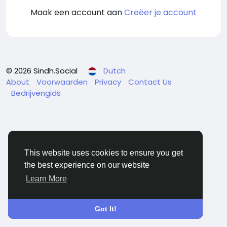
Maak een account aan
Creëer je account
© 2026 Sindh.Social
Dutch
About
Voorwaarden
Privacy
Contact Us
Bedrijvengids
This website uses cookies to ensure you get
the best experience on our website
Learn More
Got It!